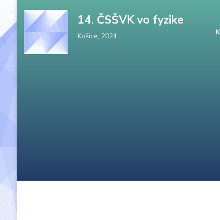
Skočiť
14. ČSŠVK vo fyzike
na
K
Košice, 2024
obsah
(stlačte
Enter)