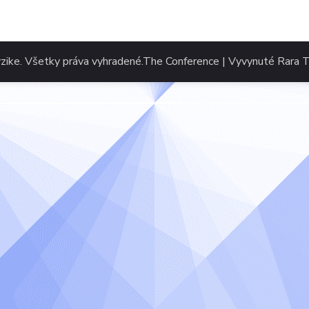
zike
. Všetky práva vyhradené.
The Conference | Vyvynuté
Rara 