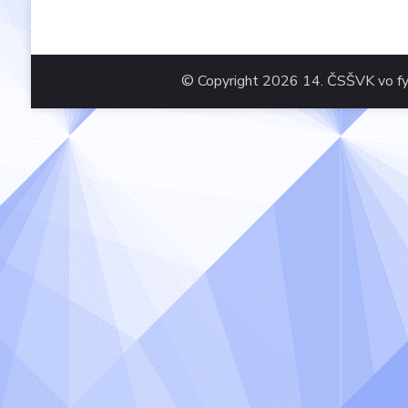
© Copyright 2026
14. ČSŠVK vo fy